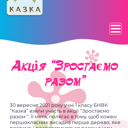
Акція “Зростаємо
разом”
30 вересня 2021 року учні 1 класу БНВК
“Казка” взяли участь в акції “Зростаємо
разом “. Її мета, полягає в тому, щоб кожен
першокласник висадив перше дерево, яке