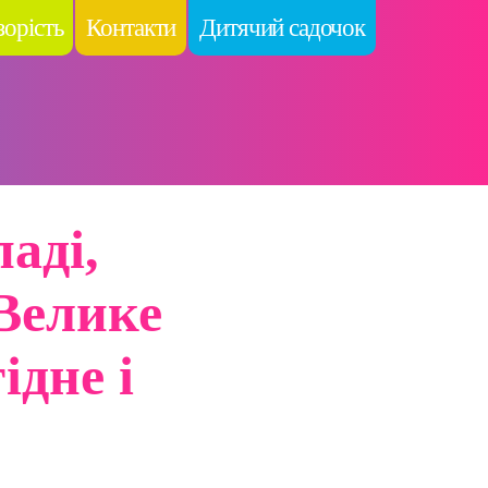
орість
Контакти
Дитячий садочок
аді,
 Велике
ідне і