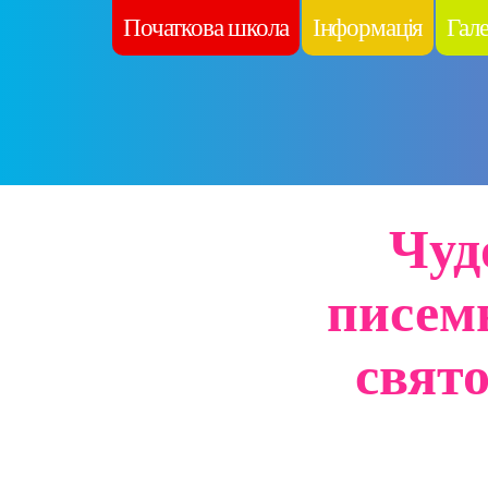
Початкова школа
Інформація
Гал
Чуд
писемн
свято