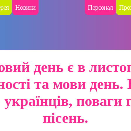
ерея
Новини
Персонал
Проз
овий день є в листоп
ості та мови день.
 українців, поваги г
пісень.