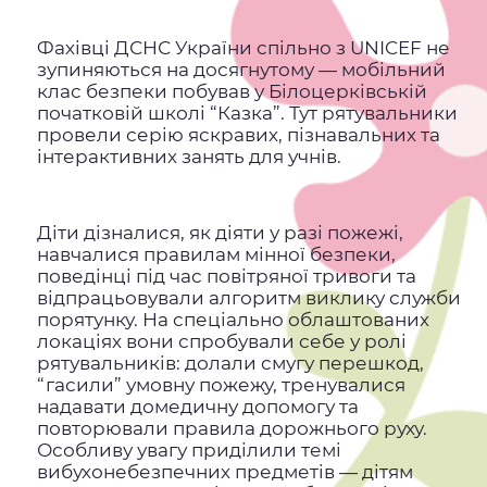
Фахівці ДСНС України спільно з UNICEF не
зупиняються на досягнутому — мобільний
клас безпеки побував у Білоцерківській
початковій школі “Казка”. Тут рятувальники
провели серію яскравих, пізнавальних та
інтерактивних занять для учнів.
Діти дізналися, як діяти у разі пожежі,
навчалися правилам мінної безпеки,
поведінці під час повітряної тривоги та
відпрацьовували алгоритм виклику служби
порятунку. На спеціально облаштованих
локаціях вони спробували себе у ролі
рятувальників: долали смугу перешкод,
“гасили” умовну пожежу, тренувалися
надавати домедичну допомогу та
повторювали правила дорожнього руху.
Особливу увагу приділили темі
вибухонебезпечних предметів — дітям