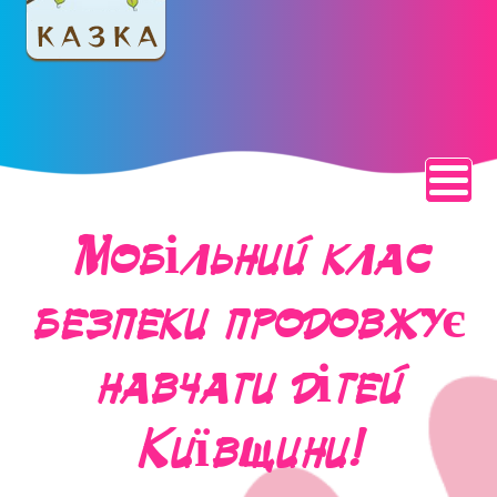
Мобільний клас
безпеки продовжує
навчати дітей
Київщини!