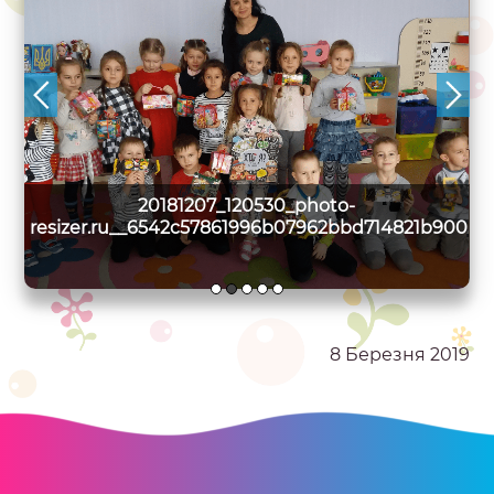
20181207_120530_photo-
079
resizer.ru__6542c57861996b07962bbd714821b900
r
8 Березня 2019